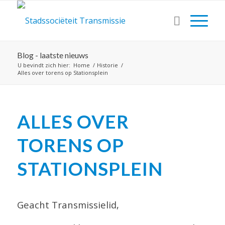
Blog - laatste nieuws
U bevindt zich hier:
Home
/
Historie
/
Alles over torens op Stationsplein
ALLES OVER
TORENS OP
STATIONSPLEIN
Geacht Transmissielid,