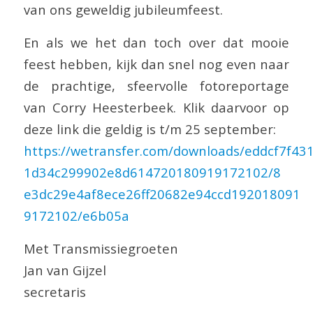
van ons geweldig jubileumfeest.
En als we het dan toch over dat mooie
feest hebben, kijk dan snel nog even naar
de prachtige, sfeervolle fotoreportage
van Corry Heesterbeek. Klik daarvoor op
deze link die geldig is t/m 25 september:
https://wetransfer.com/downloads/eddcf7f43
1d34c299902e8d614720180919172102/8
e3dc29e4af8ece26ff20682e94ccd192018091
9172102/e6b05a
Met Transmissiegroeten
Jan van Gijzel
secretaris