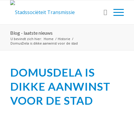
Blog - laatste nieuws
U bevindt zich hier:
Home
/
Historie
/
DomusDela is dikke aanwinst voor de stad
DOMUSDELA IS
DIKKE AANWINST
VOOR DE STAD